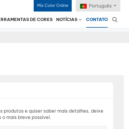
Mix Color Online
Português
ERRAMENTAS DE CORES
NOTÍCIAS
CONTATO
English
Français
Deutsch
Русский
Español
Português
日本語
s produtos e quiser saber mais detalhes, deixe
o mais breve possível.
한국어