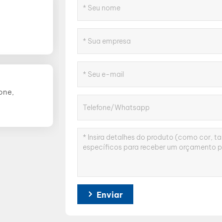
one,
Enviar