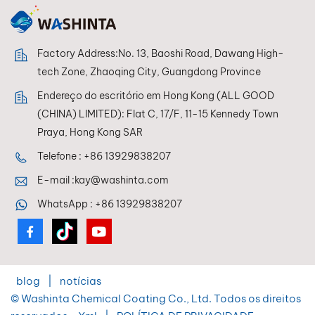
desempenho
duradouro da pintura.
Factory Address:No. 13, Baoshi Road, Dawang High-
tech Zone, Zhaoqing City, Guangdong Province
Endereço do escritório em Hong Kong (ALL GOOD
(CHINA) LIMITED): Flat C, 17/F, 11-15 Kennedy Town
Praya, Hong Kong SAR
Telefone :
+86 13929838207
E-mail :
kay@washinta.com
WhatsApp :
+86 13929838207
blog
|
notícias
© Washinta Chemical Coating Co., Ltd. Todos os direitos