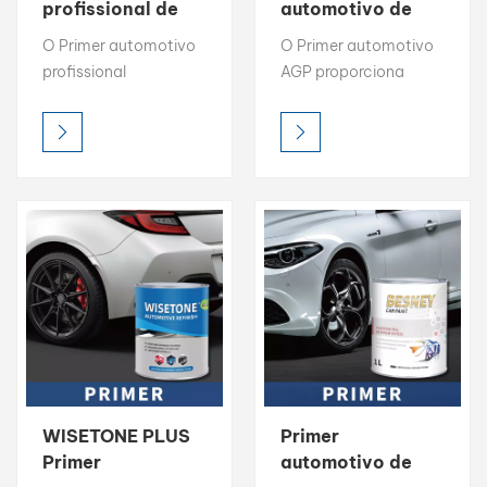
profissional de
automotivo de
baixo teor de
alta cobertura e
بالعربية
O Primer automotivo
O Primer automotivo
compostos
secagem rápida
profissional
AGP proporciona
orgânicos
فارسی
PANDATONE LOW
excelente preparação
pandatone Primer
VOC proporciona
de superfície com alta
automotivo de
中文
excelente preparação
cobertura, forte poder
alta cobertura
de superfície com alta
de preenchimento e
cobertura, forte poder
secagem rápida. Sua
de preenchimento e
fórmula fácil de lixar
secagem rápida. Sua
garante uma base lisa,
fórmula fácil de lixar
melhorando a
garante uma base lisa,
aderência e a
melhorando a
qualidade geral do
aderência e a
acabamento.
qualidade geral do
Desenvolvido para uso
acabamento.
profissional, este
WISETONE PLUS
Primer
Desenvolvido para uso
primer cria uma base
Primer
automotivo de
profissional, este
durável para um