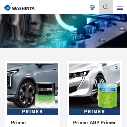
Mix Color Online
Português
English
Français
Deutsch
Русский
Español
Português
日本語
Primer
Primer AGP Primer
한국어