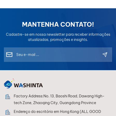
Precisão em que você pode confiarWISETONE PLUS
foi desenvolvido para oficinas de reparação de
carroçarias e distribuidores profissionais que exigem
resultados consistentes.Principais vantagens:Mais de
MANTENHA CONTATO!
100.000 fórmulas de cores para cobertura global de
veículosForte apoio a marcas de veículos elétricos
Cadastre-se em nossa newsletter para receber informações
como BYD, NIO, XPENGAtualizações contínuas do
atualizadas, promoções e insights.
banco de dados para novas cores.Qualidade estável
para resultados consistentes.Com um processo
simples—Escaneie. Combine. Pulverize.—os técnicos
podem reduzir significativamente os erros e melhorar a
eficiência.Aumente a eficiência e o lucro da sua
lojaUtilizar um sistema de repintura de alto
desempenho ajuda você a:Conclua os trabalhos mais
rapidamenteReduzir o desperdício de
materiaisAumentar a satisfação do clienteAumente o
Factory Address:No. 13, Baoshi Road, Dawang High-
lucro do seu negócioNo mercado competitivo de hoje,
tech Zone, Zhaoqing City, Guangdong Province
a precisão não é opcional — é essencial.Faça parceria
Endereço do escritório em Hong Kong (ALL GOOD
com um fabricante confiável.Com mais de 30 anos de