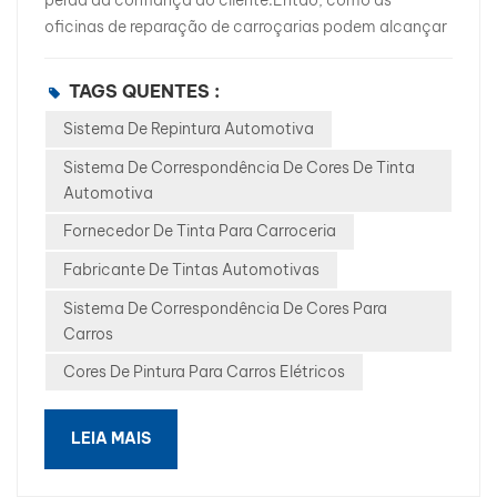
perda da confiança do cliente.Então, como as
oficinas de reparação de carroçarias podem alcançar
consistentemente esse objetivo? Resultados rápidos,
precisos e repetíveis?Por que a correspondência de
TAGS QUENTES :
cores falhaMuitas oficinas de reparação ainda
Sistema De Repintura Automotiva
dependem de mistura manual de ingredientes ou de
bases de dados desatualizadas. Isto resulta
Sistema De Correspondência De Cores De Tinta
frequentemente em:Resultados de cor
Automotiva
inconsistentesAjustes demoradosCustos de mão de
Fornecedor De Tinta Para Carroceria
obra e materiais mais elevadosCom a introdução de
cores mais complexas nos veículos modernos —
Fabricante De Tintas Automotivas
especialmente nas marcas de veículos elétricos — os
Sistema De Correspondência De Cores Para
métodos tradicionais já não são suficientes.A
Carros
importância de um sistema de repintura profissionalUm
Cores De Pintura Para Carros Elétricos
confiável sistema de repintura automotiva deve
entregar:Fórmulas precisas para cada cor.Processo de
correspondência rápidoDesempenho estável e
LEIA MAIS
repetívelÉ aqui que os sistemas avançados de cores
digitais fazem toda a diferença.WISETONE PLUS: