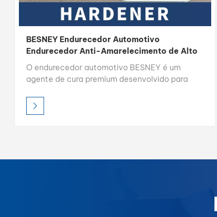
BESNEY Endurecedor Automotivo
Endurecedor Anti-Amarelecimento de Alto
Teor de Sólidos
O endurecedor automotivo BESNEY é um
agente de cura premium desenvolvido para
proporcionar dureza, durabilidade e proteção
antiamarelamento excepcionais para vernizes
e tintas automotivas.