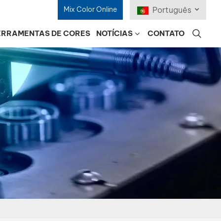
Mix Color Online
Português
ERRAMENTAS DE CORES
NOTÍCIAS
CONTATO
English
Français
Deutsch
Русский
Español
Português
日本語
한국어