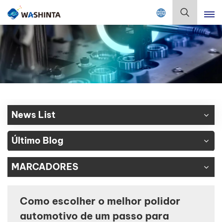
Mix Color Online
Português
English
Français
Deutsch
News List
Русский
Último Blog
Español
MARCADORES
Português
日本語
Como escolher o melhor polidor
automotivo de um passo para
한국어