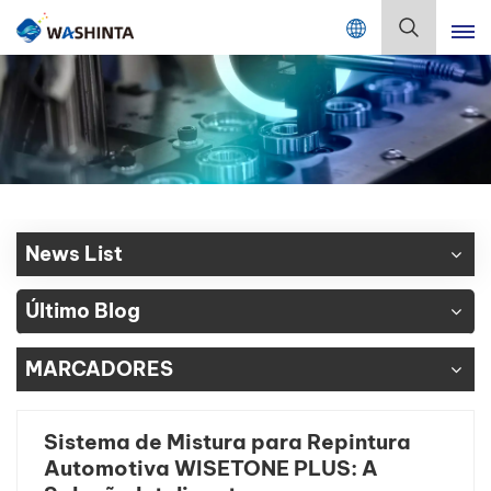
Mix Color Online
Português
English
Français
Deutsch
News List
Русский
Último Blog
Español
MARCADORES
Português
日本語
Sistema de Mistura para Repintura
Automotiva WISETONE PLUS: A
한국어